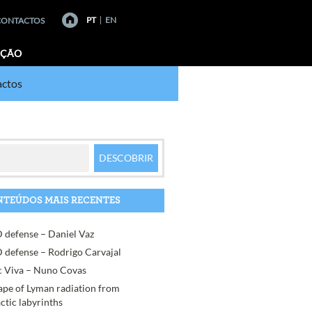
PT
EN
CONTACTOS
AÇÃO
ctos
TEÚDOS MAIS RECENTES
 defense – Daniel Vaz
 defense – Rodrigo Carvajal
 Viva – Nuno Covas
ape of Lyman radiation from
actic labyrinths