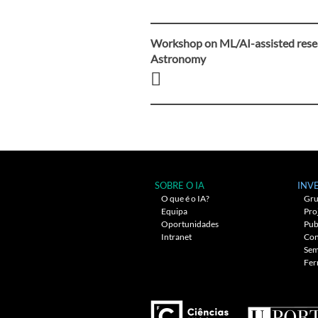
Workshop on ML/AI-assisted rese
Navegação
Astronomy
entre
artigos
SOBRE O IA
INV
O que é o IA?
Gru
Equipa
Pro
Oportunidades
Pub
Intranet
Con
Sem
Fer