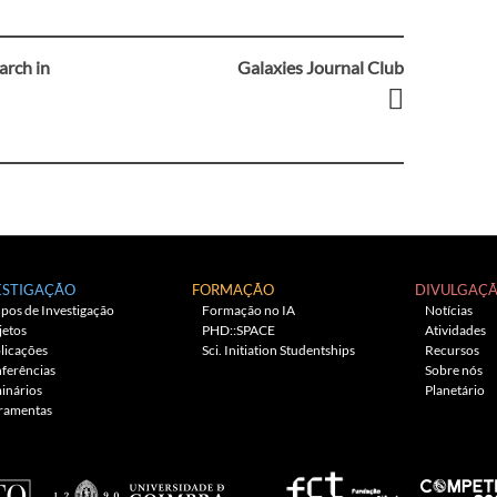
arch in
Galaxies Journal Club
ESTIGAÇÃO
FORMAÇÃO
DIVULGAÇ
pos de Investigação
Formação no IA
Notícias
jetos
PHD::SPACE
Atividades
licações
Sci. Initiation Studentships
Recursos
ferências
Sobre nós
inários
Planetário
ramentas