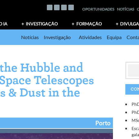
OPORTUNIDADES
NOTÍCIAS
O IA
INVESTIGAÇÃO
FORMAÇÃO
DIVULG
Notícias
Investigação
Atividades
Equipa
Conta
 the Hubble and
Space Telescopes
as & Dust in the
CON
PhD
PhD
MSc
Porto
Esc
gal