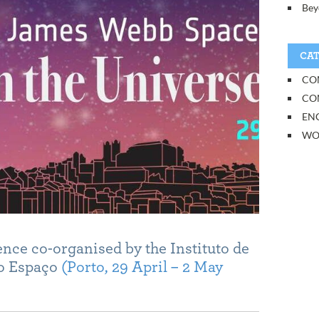
Bey
CAT
CO
CO
EN
WO
ence co-organised by the
Instituto de
do Espaço
(Porto, 29 April – 2 May