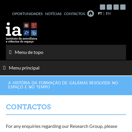
Saltar
para
PT
EN
OPORTUNIDADES
NOTÍCIAS
CONTACTOS
o
conteúdo
Menu de topo
Menu principal
A HISTÓRIA DA FORMAÇÃO DE GALÁXIAS RESOLVIDA NO
ESPAÇO E NO TEMPO
CONTACTOS
For any enquiries regarding our Research Group, please