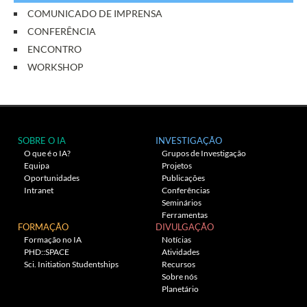
COMUNICADO DE IMPRENSA
CONFERÊNCIA
ENCONTRO
WORKSHOP
SOBRE O IA
INVESTIGAÇÃO
O que é o IA?
Grupos de Investigação
Equipa
Projetos
Oportunidades
Publicações
Intranet
Conferências
Seminários
Ferramentas
FORMAÇÃO
DIVULGAÇÃO
Formação no IA
Notícias
PHD::SPACE
Atividades
Sci. Initiation Studentships
Recursos
Sobre nós
Planetário